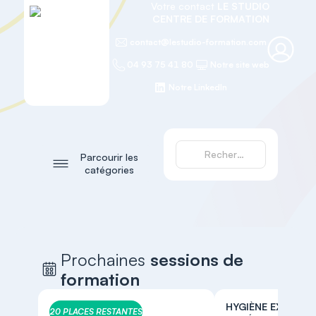
Votre contact
LE STUDIO
CENTRE DE FORMATION
contact@lestudio-formation.com
04 93 75 41 80
Notre site web
Notre LinkedIn
Parcourir les
catégories
Prochaines
sessions de
formation
HYGIÈNE EXPERTE
20 PLACES RESTANTES