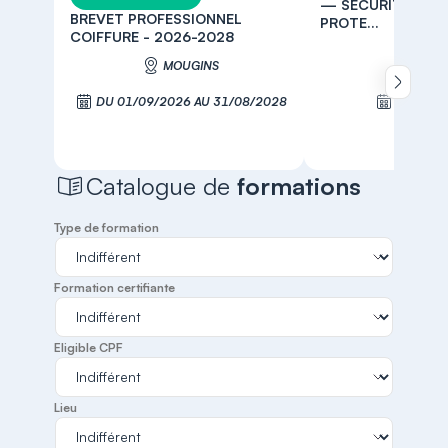
— SÉCURITÉ, CRÉD
BREVET PROFESSIONNEL
PROTE...
COIFFURE - 2026-2028
MOUGINS
MOUG
Défiler 
DU 01/09/2026 AU 31/08/2028
LE 03/0
S'inscrire
S'inscr
Catalogue de
formations
Type de formation
Formation certifiante
Eligible CPF
Lieu