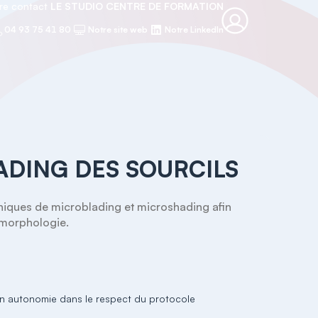
re contact
LE STUDIO CENTRE DE FORMATION
04 93 75 41 80
Notre site web
Notre LinkedIn
DING DES SOURCILS
iques de microblading et microshading afin 
 morphologie.
 en autonomie dans le respect du protocole