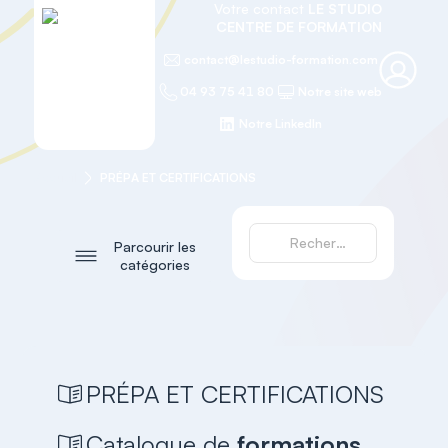
Votre contact
LE STUDIO
CENTRE DE FORMATION
contact@lestudio-formation.com
04 93 75 41 80
Notre site web
Notre LinkedIn
Accueil
PRÉPA ET CERTIFICATIONS
Parcourir les
catégories
PRÉPA ET CERTIFICATIONS
Catalogue de
formations