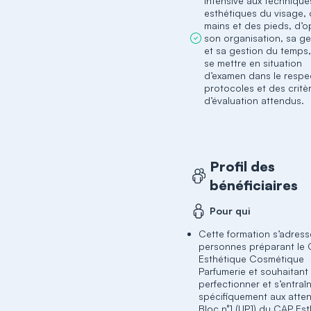
intensive aux technique
esthétiques du visage,
mains et des pieds, d’o
son organisation, sa ge
et sa gestion du temps,
se mettre en situation
d’examen dans le respe
protocoles et des critè
d’évaluation attendus.
Profil des
bénéficiaires
Pour qui
Cette formation s’adress
personnes préparant le
Esthétique Cosmétique
Parfumerie et souhaitant
perfectionner et s’entraî
spécifiquement aux atte
Bloc n°1 (UP1) du CAP Es