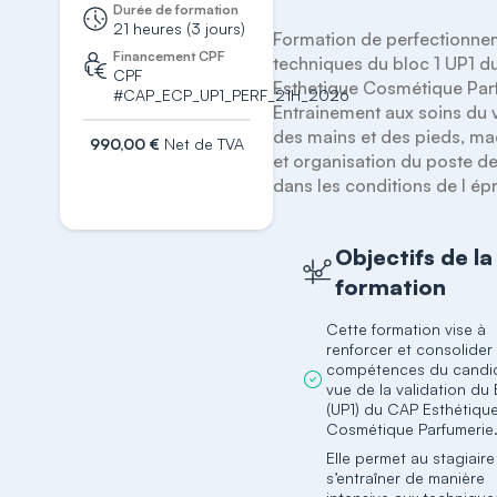
Durée de formation
21 heures (3 jours)
Formation de perfectionnem
Financement CPF
techniques du bloc 1 UP1 d
CPF
Esthetique Cosmétique Parf
#CAP_ECP_UP1_PERF_21H_2026
Entrainement aux soins du v
des mains et des pieds, maq
990,00 €
Net de TVA
et organisation du poste de 
S'inscrire
dans les conditions de l ép
Objectifs de la
formation
Cette formation vise à
renforcer et consolider 
compétences du candi
vue de la validation du 
(UP1) du CAP Esthétiqu
Cosmétique Parfumerie
Elle permet au stagiair
s’entraîner de manière