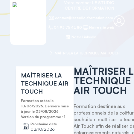
Votre contact
LE STUDIO
CENTRE DE FORMATION
contact@lestudio-formation.com
04 93 75 41 80
Notre site web
Notre LinkedIn
Accueil
COIFFURE
MAÎTRISER LA TECHNIQUE AIR TOUCH
MAÎTRISER 
MAÎTRISER LA
TECHNIQUE
TECHNIQUE AIR
AIR TOUCH
TOUCH
Formation créée le
Formation destinée aux 
10/06/2026. Dernière mise
à jour le 03/08/2026.
professionnels de la coiffur
Version du programme : 1
souhaitant maîtriser la tech
Prochaine date
Air Touch afin de réaliser de
02/10/2026
éclaircissements naturels, d