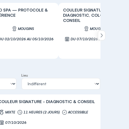
D SPA — PROTOCOLE &
COULEUR SIGNATURE —
ÉRIENCE
DIAGNOSTIC, COLORIMÉTRIE &
CONSEIL
MOUGINS
MOUGINS
Défiler vers la
DU 02/10/2026 AU 05/10/2026
DU 07/10/2026 AU 08/10/2026
S'inscrire
S'inscrire
Lieu
COULEUR SIGNATURE - DIAGNOSTIC & CONSEIL
MIXTE
11 HEURES (2 JOURS)
ACCESSIBLE
07/10/2026