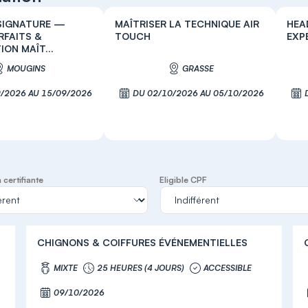
SIGNATURE —
MAÎTRISER LA TECHNIQUE AIR
HEA
RFAITS &
TOUCH
EXP
ION MAÎT...
MOUGINS
GRASSE
/2026 AU 15/09/2026
DU 02/10/2026 AU 05/10/2026
S'inscrire
S'inscrire
certifiante
Eligible CPF
CHIGNONS & COIFFURES ÉVÉNEMENTIELLES
MIXTE
25 HEURES (4 JOURS)
ACCESSIBLE
09/10/2026