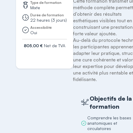
Cette formation transmet un
Type de formation
méthode complète permetta
Mixte
d’obtenir des résultats 
Durée de formation
22 heures (3 jours)
esthétiques visibles tout en 
construisant une prestation 
Accessibilité
Oui
forte valeur ajoutée.

Au-delà du protocole techn
805,00 €
Net de TVA
les participantes apprennen
adapter leur pratique, struct
S'inscrire
une cure cohérente et valori
leur expertise pour dévelop
une activité plus rentable et
fidélisante.
Objectifs de la
formation
Comprendre les bases
anatomiques et
circulatoires