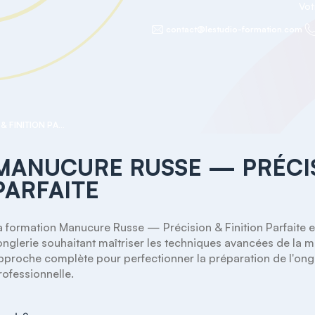
Vot
contact@lestudio-formation.com
MANUCURE RUSSE — PRÉCISION & FINITION PARFAITE
MANUCURE RUSSE — PRÉCIS
PARFAITE
a formation Manucure Russe — Précision & Finition Parfaite e
'onglerie souhaitant maîtriser les techniques avancées de la
pproche complète pour perfectionner la préparation de l'ongle, 
rofessionnelle.