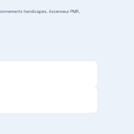
ationnements handicapés, Ascenseur PMR,
S'inscrire
S'inscrire