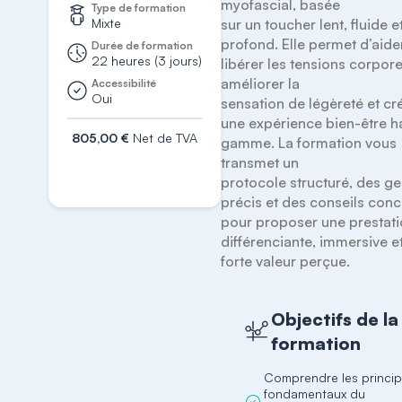
myofascial, basée

Type de formation
Mixte
sur un toucher lent, fluide et
profond. Elle permet d’aider
Durée de formation
22 heures (3 jours)
libérer les tensions corporel
améliorer la

Accessibilité
Oui
sensation de légèreté et cré
une expérience bien-être ha
805,00 €
Net de TVA
gamme. La formation vous 
transmet un

S'inscrire
protocole structuré, des ge
précis et des conseils concr
pour proposer une prestati
différenciante, immersive et
forte valeur perçue.
Objectifs de la
formation
Comprendre les princi
fondamentaux du