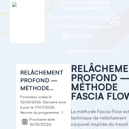
Votre contact
LE STUDIO
CENTRE DE FORMATION
contact@lestudio-formation.com
04 93 75 41 80
Notre site web
Notre LinkedIn
Accueil
BIEN-ÊTRE CORPS
RELÂCHEME
RELÂCHEMENT
PROFOND 
PROFOND —
MÉTHODE
MÉTHODE
FASCIA FLO
FASCIA FLOW
Formation créée le
12/05/2026. Dernière mise
à jour le 17/07/2026.
La méthode Fascia Flow est
Version du programme : 1
technique de relâchement 
Prochaine date
corporel inspirée du travail 
16/10/2026