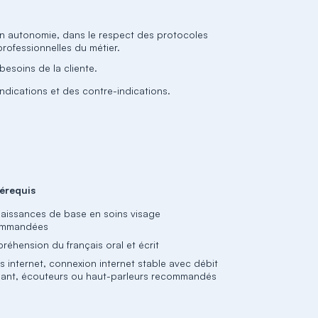
 en autonomie, dans le respect des protocoles
rofessionnelles du métier.
besoins de la cliente.
indications et des contre-indications.
érequis
aissances de base en soins visage
ommandées
réhension du français oral et écrit
s internet, connexion internet stable avec débit
isant, écouteurs ou haut-parleurs recommandés