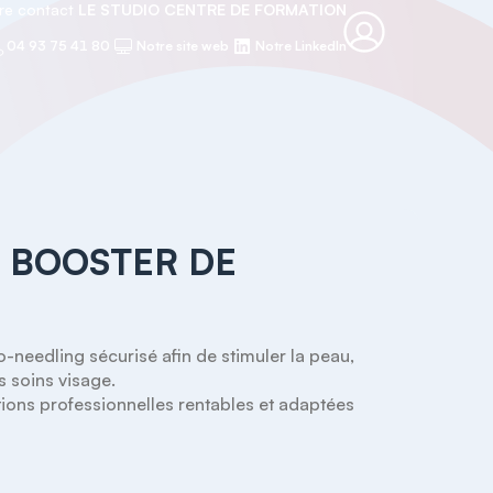
re contact
LE STUDIO CENTRE DE FORMATION
04 93 75 41 80
Notre site web
Notre LinkedIn
 BOOSTER DE
needling sécurisé afin de stimuler la peau, 
s soins visage.

ions professionnelles rentables et adaptées 