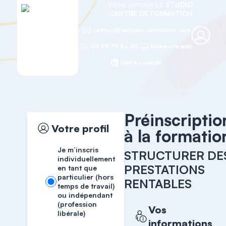
Votre contact
LE STUDIO
CENTRE DE FORMATION
contact@lestudio-formation.com
04 93 75 41 80
Notre site web
Notre LinkedIn
Accueil
BUSINESS
STRUCTURER DES PRESTATIONS RENTABLES
Préinscriptio
Votre profil
à la formatio
Je m’inscris
STRUCTURER DE
individuellement
PRESTATIONS
en tant que
particulier (hors
RENTABLES
temps de travail)
ou indépendant
(profession
Vos
libérale)
informations