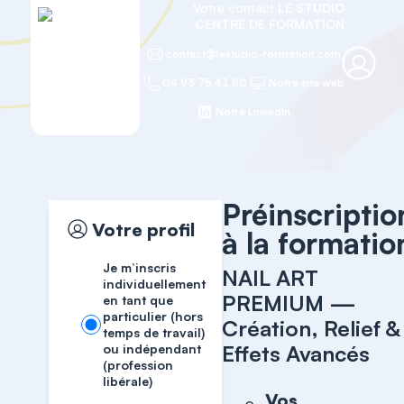
Votre contact
LE STUDIO
CENTRE DE FORMATION
contact@lestudio-formation.com
04 93 75 41 80
Notre site web
Notre LinkedIn
Accueil
ONGLERIE
Préinscriptio
Votre profil
à la formatio
Je m’inscris
NAIL ART
individuellement
PREMIUM —
en tant que
particulier (hors
Création, Relief &
temps de travail)
Effets Avancés
ou indépendant
(profession
libérale)
Vos