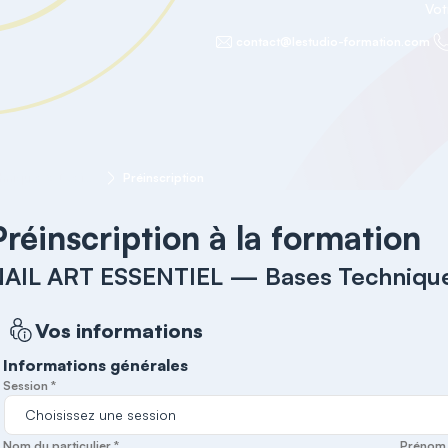
Vot
contact@lestudio-formation.com
NAIL ART ESSENTIEL — Bases Techniques & Designs Professionnels
Préinscription
Préinscription à la formation
AIL ART ESSENTIEL — Bases Technique
Vos informations
Informations générales
Session *
Nom du particulier *
Prénom d