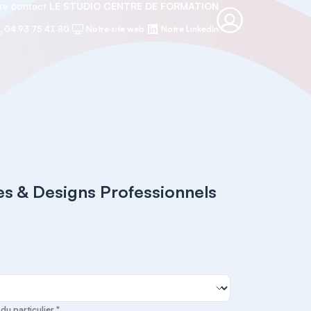
re contact
LE STUDIO CENTRE DE FORMATION
04 93 75 41 80
Notre site web
Notre LinkedIn
s & Designs Professionnels
u particulier *