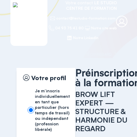
Votre contact
LE STUDIO
CENTRE DE FORMATION
contact@lestudio-formation.com
04 93 75 41 80
Notre site web
Notre LinkedIn
Accueil
DERMOPIGMENTATION & BEAUTÉ DU REGARD
Préinscriptio
Votre profil
à la formatio
Je m’inscris
BROW LIFT
individuellement
EXPERT —
en tant que
particulier (hors
STRUCTURE &
temps de travail)
HARMONIE DU
ou indépendant
(profession
REGARD
libérale)