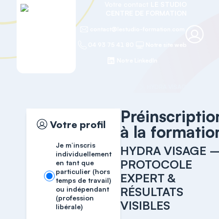
Votre contact
LE STUDIO
CENTRE DE FORMATION
contact@lestudio-formation.com
04 93 75 41 80
Notre site web
Notre LinkedIn
Accueil
FACIALISME & SOINS EXPERTS
Préinscriptio
Votre profil
à la formatio
Je m’inscris
HYDRA VISAGE 
individuellement
PROTOCOLE
en tant que
particulier (hors
EXPERT &
temps de travail)
RÉSULTATS
ou indépendant
(profession
VISIBLES
libérale)