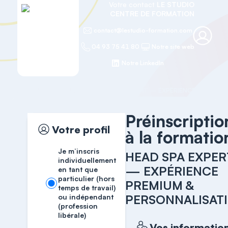
Votre contact
LE STUDIO
CENTRE DE FORMATION
contact@lestudio-formation.com
04 93 75 41 80
Notre site web
Notre LinkedIn
Accueil
COIFFURE
Préinscriptio
Votre profil
à la formatio
Je m’inscris
HEAD SPA EXPER
individuellement
— EXPÉRIENCE
en tant que
particulier (hors
PREMIUM &
temps de travail)
PERSONNALISAT
ou indépendant
(profession
libérale)
Vos informatio